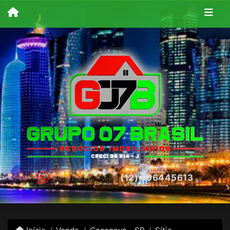
(12) 996445613
Whatsapp - Vivo