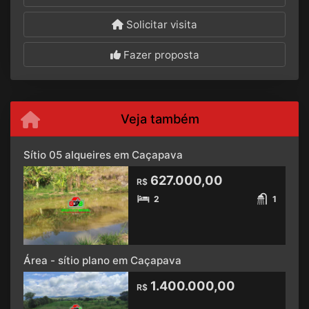
Solicitar visita
Fazer proposta
Veja também
Sítio 05 alqueires em Caçapava
627.000,00
R$
2
1
Área - sítio plano em Caçapava
1.400.000,00
R$