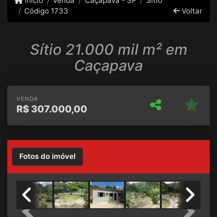
Início
Venda
Caçapava - SP
Sítio
Código 1733
Voltar
Sítio 21.000 mil m² em
Caçapava
VENDA
R$
307.000,00
Fotos do imóvel
Previous
Next