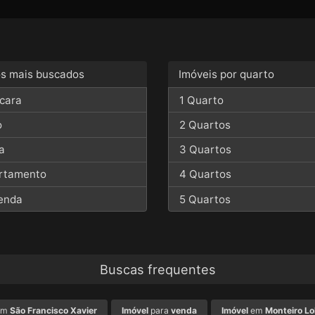
plano a venda bairro da flo
#Imobiliaria #ComprarImo
#ParqueIndustrialSJC #I
cessao de direitos terreno 
#SaoJoseDosCampos #Imob
proximo embraer, comprar l
#MorarBemSJC
em lotes sao jose dos camp
oportunidade condominio ru
os mais buscados
Imóveis por quarto
mudar fluxo de pagamento c
floresta, comprar agio de t
cara
1 Quarto
floresta, melhor localizaca
o
2 Quartos
a
3 Quartos
rtamento
4 Quartos
enda
5 Quartos
Buscas frequentes
em
São Francisco Xavier
Imóvel
para
venda
Imóvel
em
Monteiro Lo