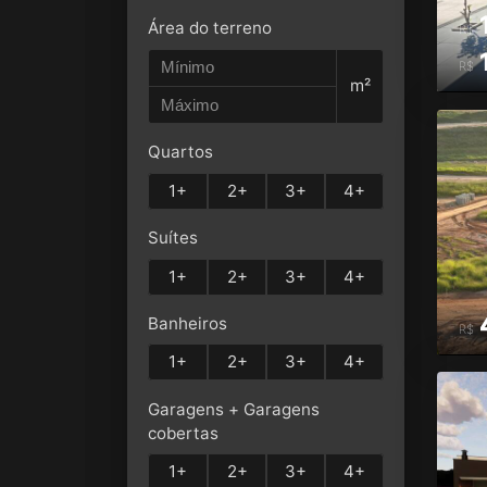
Área do terreno
R$
R$
m²
Quartos
1+
2+
3+
4+
Suítes
1+
2+
3+
4+
Banheiros
R$
1+
2+
3+
4+
Garagens + Garagens
cobertas
1+
2+
3+
4+