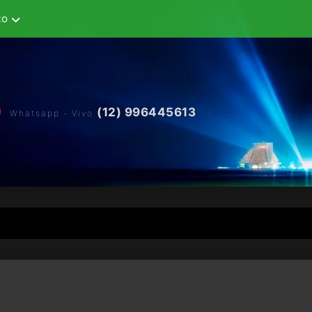
to
(12) 996445613
Whatsapp - Vivo