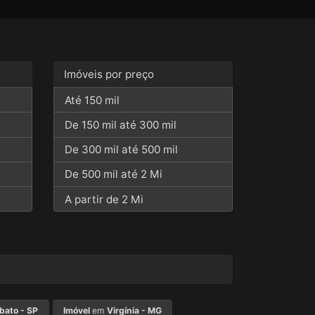
resta, agio de lote construtora independencia,
vel #Sobrado3Dormitorios
moveisSJC #ApartamentoReformado
sjc, repasse de divida via cambui, terreno
iliariaSJC #ApartamentoTerreo
ote parcelado direto construtora, investimento
os, terreno para construir zona leste sjc,
da, loteamento pronto para construir dutra,
Imóveis por preço
onstrutora, transferencia de lote bairro da
erreno residencial aruana, lote quadra a4
Até 150 mil
o investimento sjc
De 150 mil até 300 mil
De 300 mil até 500 mil
De 500 mil até 2 Mi
A partir de 2 Mi
bato - SP
Imóvel
em
Virgínia - MG