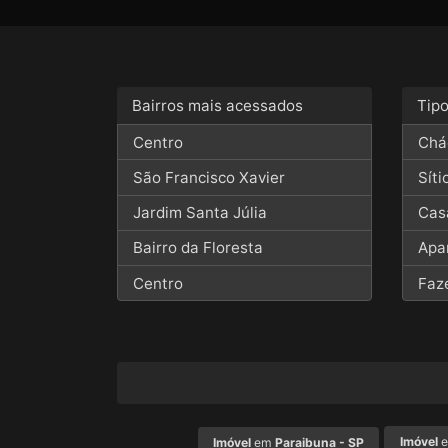
Bairros mais acessados
Tip
Centro
Chá
São Francisco Xavier
Síti
Jardim Santa Júlia
Cas
Bairro da Floresta
Apa
Centro
Faz
Imóvel
Imóvel
em
Paraibuna - SP