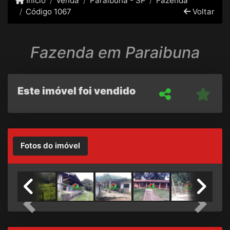
Início
Venda
Paraibuna - SP
Fazenda
Código 1067
Voltar
Fazenda em Paraibuna
Este imóvel foi vendido
Fotos do imóvel
Previous
Next