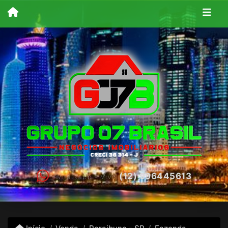
(12) 996445613
Whatsapp - Vivo