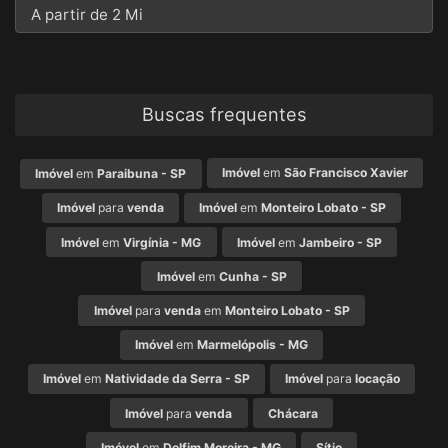
A partir de 2 Mi
Buscas frequentes
Imóvel
em
São Francisco Xavier
Imóvel
em
Paraibuna - SP
Imóvel
para
venda
Imóvel
em
Monteiro Lobato - SP
Imóvel
em
Virgínia - MG
Imóvel
em
Jambeiro - SP
Imóvel
em
Cunha - SP
Imóvel
para
venda
em
Monteiro Lobato - SP
Imóvel
em
Marmelópolis - MG
Imóvel
em
Natividade da Serra - SP
Imóvel
para
locação
Imóvel
para
venda
Chácara
Imóvel
em
Delfim Moreira - MG
Sítio