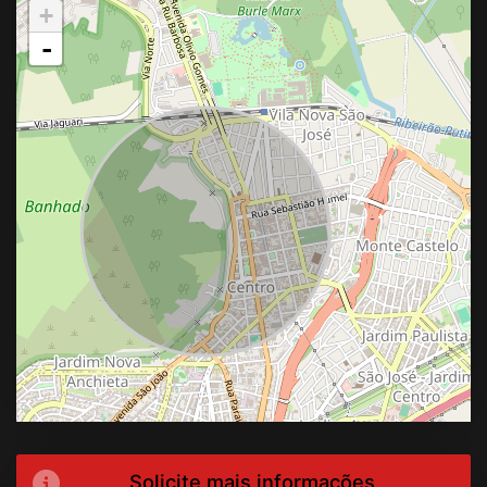
+
-
Solicite mais informações