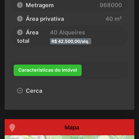
Metragem
968000
Área privativa
40 m²
Área
40 Alqueires
total
R$ 42.500,00/alq.
Características do imóvel
Cerca
Mapa